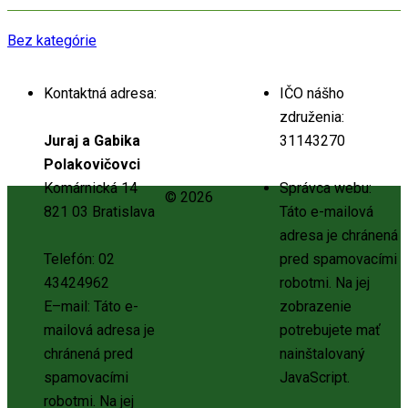
Bez kategórie
Kontaktná adresa:
IČO nášho
združenia:
Juraj a Gabika
31143270
Polakovičovci
Komárnická 14
Správca webu:
© 2026
821 03 Bratislava
Táto e-mailová
adresa je chránená
Telefón: 02
pred spamovacími
43424962
robotmi. Na jej
E–mail:
Táto e-
zobrazenie
mailová adresa je
potrebujete mať
chránená pred
nainštalovaný
spamovacími
JavaScript.
robotmi. Na jej