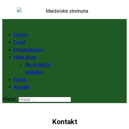
Domov
O nás
Ponuka kurzov
Naše akcie
Akcie našich
priateľov
Fórum
Kontakt
Hľadať...
Kontakt